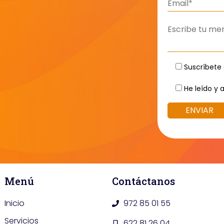
Suscríbete 
He leído y 
Menú
Contáctanos
Inicio
972 85 01 55
Servicios
622 81 26 04