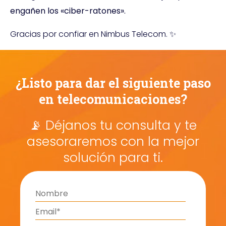
engañen los «ciber-ratones».
Gracias por confiar en Nimbus Telecom. ✨
¿Listo para dar el siguiente paso
en telecomunicaciones?
📡 Déjanos tu consulta y te
asesoraremos con la mejor
solución para ti.