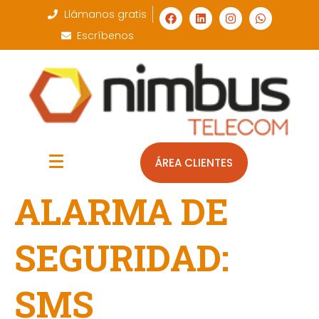
Llámanos gratis
Escríbenos
ÁREA CLIENTES
ALARMA DE
SEGURIDAD:
SMS