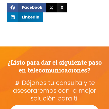
Facebook
X
Linkedin
¿Listo para dar el siguiente paso
en telecomunicaciones?
📡 Déjanos tu consulta y te
asesoraremos con la mejor
solución para ti.